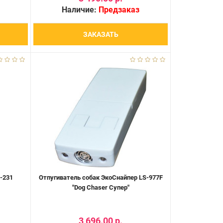
Наличие:
Предзаказ
ЗАКАЗАТЬ
-231
Отпугиватель собак ЭкоСнайпер LS-977F
"Dog Chaser Супер"
3 696.00 р.