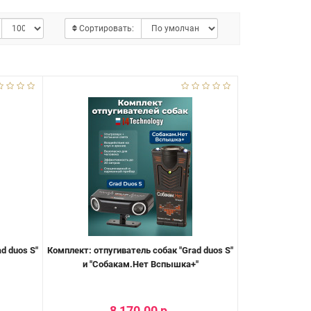
Сортировать:
d duos S"
Комплект: отпугиватель собак "Grad duos S"
и "Собакам.Нет Вспышка+"
8 170.00 р.