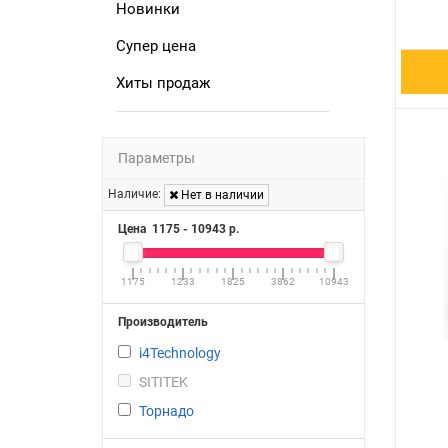
Новинки
Супер цена
Хиты продаж
Параметры
Наличие:
Нет в наличии
Цена
1175
-
10943
р.
1175
1233
1825
3862
10943
Производитель
i4Technology
SITITEK
Торнадо