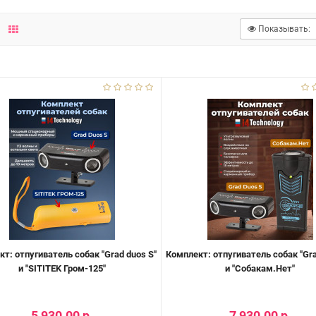
Показывать:
т: отпугиватель собак "Grad duos S"
Комплект: отпугиватель собак "Gra
и "SITITEK Гром-125"
и "Собакам.Нет"
5 930.00 р.
7 930.00 р.