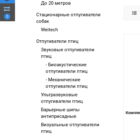
До 20 метров
Стационарные отпугиватели
0
собак
Weitech
Отпугиватели птиц
Звуковые отпугиватели
птиц
- Биоакустические
отпугиватели птиц
- Механические
отпугиватели птиц
Ультразвуковые
отпугиватели птиц
Барьерные шипы
Комплек
антиприсадные
Визуальные отпугиватели
птиц