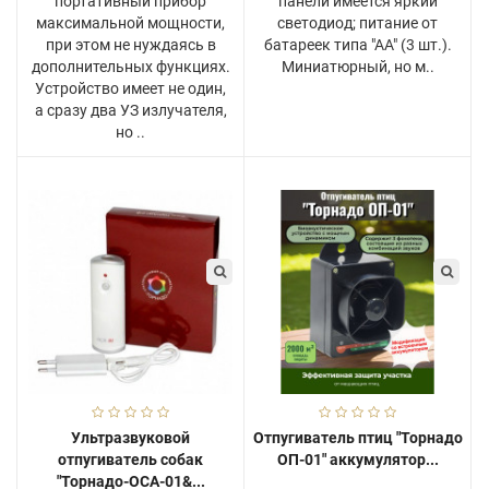
портативный прибор
панели имеется яркий
максимальной мощности,
светодиод; питание от
при этом не нуждаясь в
батареек типа "АА" (3 шт.).
дополнительных функциях.
Миниатюрный, но м..
Устройство имеет не один,
а сразу два УЗ излучателя,
но ..
Ультразвуковой
Отпугиватель птиц "Торнадо
отпугиватель собак
ОП-01" аккумулятор...
"Торнадо-ОСА-01&...