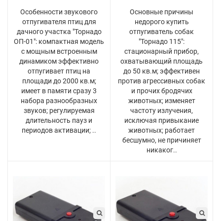
Особенности звукового
Основные причины
отпугивателя птиц для
недорого купить
дачного участка "Торнадо
отпугиватель собак
ОП-01": компактная модель
"Торнадо 115":
с мощным встроенным
стационарный прибор,
динамиком эффективно
охватывающий площадь
отпугивает птиц на
до 50 кв.м; эффективен
площади до 2000 кв.м;
против агрессивных собак
имеет в памяти сразу 3
и прочих бродячих
набора разнообразных
животных; изменяет
звуков; регулируемая
частоту излучения,
длительность пауз и
исключая привыкание
периодов активации; ..
животных; работает
бесшумно, не причиняет
никаког..