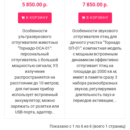
5 850.00 р.
7 850.00 р.
В КОРЗИНУ
В КОРЗИНУ
Особенности
Особенности звукового
ультразвукового
отпугивателя птиц для
отпугивателя животных
дачного участка "Торнадо
"Торнадо-ОСА-01":
ОП-01": компактная модель
персональный
с мощным встроенным
отпугиватель с большой
динамиком эффективно
мощностью сигнала; УЗ
отпугивает птиц на
излучение
площади до 2000 кв.м;
распространяется на
имеет в памяти сразу 3
расстоянии до 10 метров;
набора разнообразных
для питания прибор
звуков; регулируемая
использует встроенный
длительность пауз и
аккумулятор; можно
периодов активации; ..
заряжать от розетки или
USB-порта, адаптер..
Показано с 1 по 6 из 6 (всего 1 страниц)