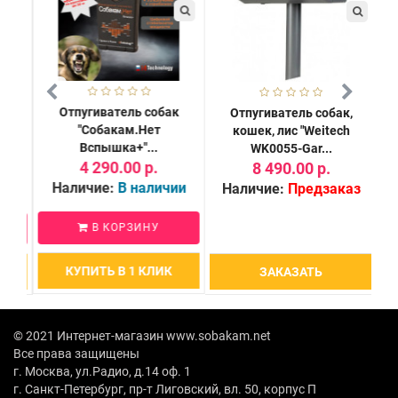
Отпугиватель собак
Отпугиватель собак,
Ши
"Собакам.Нет
кошек, лис "Weitech
дл
Вспышка+"...
WK0055-Gar...
4 290.00 р.
8 490.00 р.
Наличие:
В наличии
и
Наличие:
Предзаказ
В КОРЗИНУ
КУПИТЬ В 1 КЛИК
ЗАКАЗАТЬ
© 2021 Интернет-магазин www.sobakam.net
Все права защищены
г. Москва, ул.Радио, д.14 оф. 1
г. Санкт-Петербург, пр-т Лиговский, вл. 50, корпус П