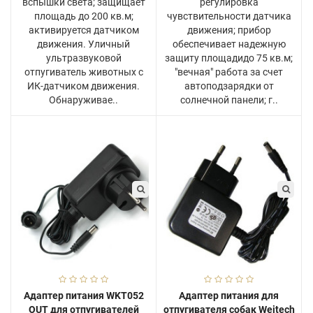
вспышки света; защищает
регулировка
площадь до 200 кв.м;
чувствительности датчика
активируется датчиком
движения; прибор
движения. Уличный
обеспечивает надежную
ультразвуковой
защиту площадидо 75 кв.м;
отпугиватель животных с
"вечная" работа за счет
ИК-датчиком движения.
автоподзарядки от
Обнаруживае..
солнечной панели; г..
Адаптер питания WKT052
Адаптер питания для
OUT для отпугивателей
отпугивателя собак Weitech