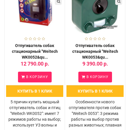
Отпугиватель собак
Отпугиватель собак
стационарный "Weitech
стационарный "Weitech
WK0052&qu...
WK0053&qu...
12 790.00 р.
9 390.00 р.
В КОРЗИНУ
В КОРЗИНУ
КУПИТЬ В 1 КЛИК
КУПИТЬ В 1 КЛИК
5 причин купить мощный
Особенности нового
отпугиватель собак и птиц
отпугивателя против собак
"Weitech WK0052": имеет 7
"Weitech 0053": 3 режима
режимов работы на выбор;
работы на выбор против
использует УЗ волны и
разных животных; плавная