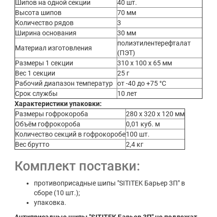
Шипов на одной секции
40 шт.
Высота шипов
70 мм
Количество рядов
3
Ширина основания
30 мм
полиэтилентерефталат
Материал изготовления
(ПЭТ)
Размеры 1 секции
310 х 100 х 65 мм
Вес 1 секции
25 г
Рабочий диапазон температур
от -40 до +75 °C
Срок службы
10 лет
Характеристики упаковки:
Размеры гофрокороба
280 х 320 х 120 мм
Объём гофрокороба
0,01 куб. м
Количество секций в гофрокоробе
100 шт.
Вес брутто
2,4 кг
Комплект поставки:
противоприсадные шипы "SITITEK Барьер 3П" в
сборе (10 шт.);
упаковка.