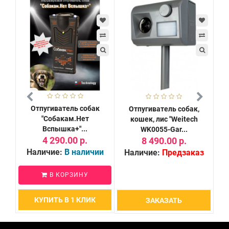
Отпугиватель собак
Отпугиватель собак,
Ши
"Собакам.Нет
кошек, лис "Weitech
дл
Вспышка+"...
WK0055-Gar...
4 290.00 р.
8 490.00 р.
Наличие:
В наличии
и
Наличие:
Предзаказ
В КОРЗИНУ
КУПИТЬ В 1 КЛИК
ЗАКАЗАТЬ