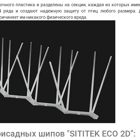
рочного пластика и разделены на секции, каждая из которых име
4 ряда и создают надежную защиту от птиц любого размера.
причиняет им никакого физического вреда.
исадных шипов "SITITEK ECO 2D":