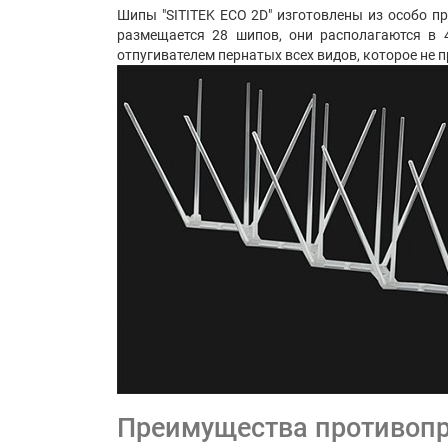
Шипы "SITITEK ECO 2D" изготовлены из особо п
размещается 28 шипов, они располагаются в 
отпугивателем пернатых всех видов, которое не 
Преимущества противопр