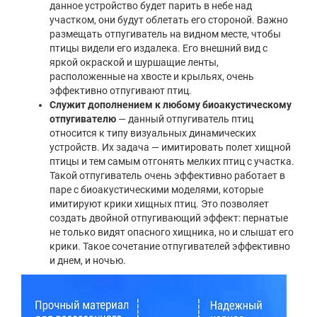
данное устройство будет парить в небе над
участком, они будут облетать его стороной. Важно
размещать отпугиватель на видном месте, чтобы
птицы видели его издалека. Его внешний вид с
яркой окраской и шуршащие ленты,
расположенные на хвосте и крыльях, очень
эффективно отпугивают птиц.
Служит дополнением к любому биоакустическому
отпугивателю
— данный отпугиватель птиц
относится к типу визуальных динамических
устройств. Их задача — имитировать полет хищной
птицы и тем самым отгонять мелких птиц с участка.
Такой отпугиватель очень эффективно работает в
паре с биоакустическими моделями, которые
имитируют крики хищных птиц. Это позволяет
создать двойной отпугивающий эффект: пернатые
не только видят опасного хищника, но и слышат его
крики. Такое сочетание отпугивателей эффективно
и днем, и ночью.