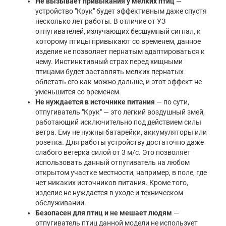
Не вызывает привыкания у мелких птиц
—
устройство "Крук" будет эффективным даже спустя
несколько лет работы. В отличие от УЗ
отпугивателей, излучающих бесшумный сигнал, к
которому птицы привыкают со временем, данное
изделие не позволяет пернатым адаптироваться к
нему. Инстинктивный страх перед хищными
птицами будет заставлять мелких пернатых
облетать его как можно дальше, и этот эффект не
уменьшится со временем.
Не нуждается в источнике питания
— по сути,
отпугиватель "Крук" — это легкий воздушный змей,
работающий исключительно под действием силы
ветра. Ему не нужны батарейки, аккумуляторы или
розетка. Для работы устройству достаточно даже
слабого ветерка силой от 3 м/с. Это позволяет
использовать данный отпугиватель на любом
открытом участке местности, например, в поле, где
нет никаких источников питания. Кроме того,
изделие не нуждается в уходе и техническом
обслуживании.
Безопасен для птиц и не мешает людям
—
отпугиватель птиц данной модели не использует