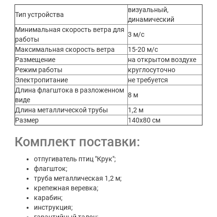
визуальный,
Тип устройства
динамический
Минимальная скорость ветра для
3 м/с
работы
Максимальная скорость ветра
15-20 м/с
Размещение
на открытом воздухе
Режим работы
круглосуточно
Электропитание
не требуется
Длина флагштока в разложенном
8 м
виде
Длина металлической трубы
1,2 м
Размер
140х80 см
Комплект поставки:
отпугиватель птиц "Крук";
флагшток;
труба металлическая 1,2 м;
крепежная веревка;
карабин;
инструкция;