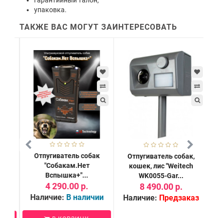
гарантийный талон;
упаковка.
ТАКЖЕ ВАС МОГУТ ЗАИНТЕРЕСОВАТЬ
Отпугиватель собак
Отпугиватель собак,
Ши
"Собакам.Нет
кошек, лис "Weitech
дл
Вспышка+"...
WK0055-Gar...
4 290.00 р.
8 490.00 р.
Наличие:
В наличии
и
Наличие:
Предзаказ